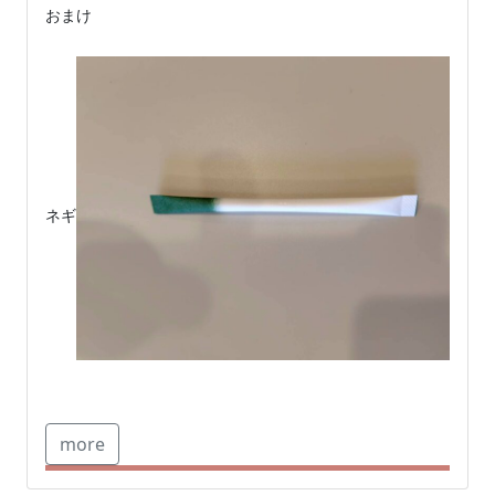
おまけ

ネギ
more