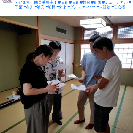
ています。団員募集中！
#演劇 #演劇 #舞台 #劇団 #ミュージカル #
千葉 #市川 #浦安 #船橋 #東京 #ダンス #Dance #未経験 #初心者